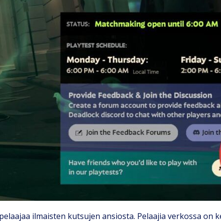
pelaajaa ilmaisten kutsujen ansiosta. Pelaajia verkossa on 