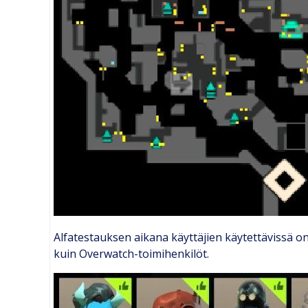
Alfatestauksen aikana käyttäjien käytettävissä on 2
kuin Overwatch-toimihenkilöt.