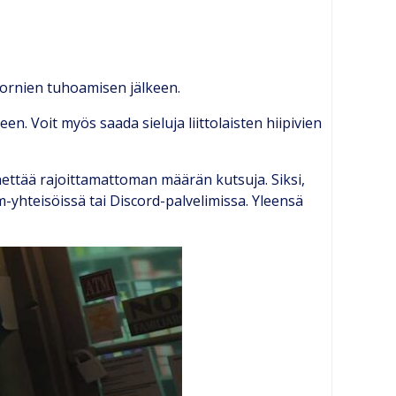
 tornien tuhoamisen jälkeen.
en. Voit myös saada sieluja liittolaisten hiipivien
ähettää rajoittamattoman määrän kutsuja. Siksi,
m-yhteisöissä tai Discord-palvelimissa. Yleensä