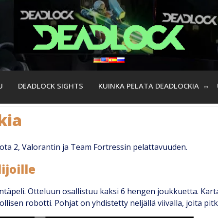
U
DEADLOCK SIGHTS
KUINKA PELATA DEADLOCKIA
kia
ota 2, Valorantin ja Team Fortressin pelattavuuden.
joille
li. Otteluun osallistuu kaksi 6 hengen joukkuetta. Kartan 
sen robotti. Pohjat on yhdistetty neljällä viivalla, joita pitk