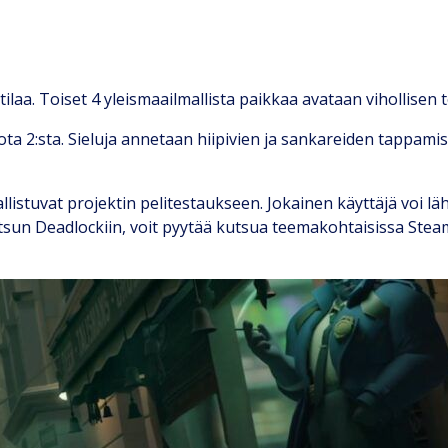
otilaa. Toiset 4 yleismaailmallista paikkaa avataan vihollisen
ota 2:sta. Sieluja annetaan hiipivien ja sankareiden tappamise
allistuvat projektin pelitestaukseen. Jokainen käyttäjä voi l
kutsun Deadlockiin, voit pyytää kutsua teemakohtaisissa Stea