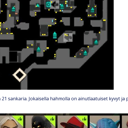
1 sankaria. Jokaisella hahmolla on ainutlaatuiset kyvyt ja pa