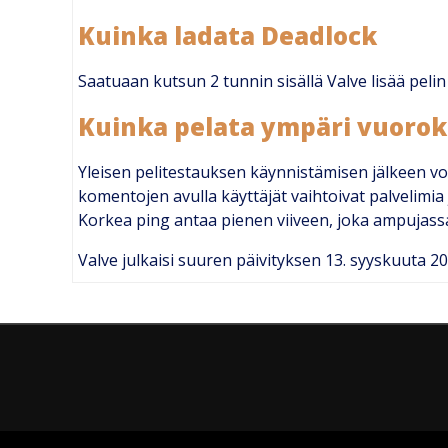
Kuinka ladata Deadlock
Saatuaan kutsun 2 tunnin sisällä Valve lisää pelin
Kuinka pelata ympäri vuoro
Yleisen pelitestauksen käynnistämisen jälkeen voit
komentojen avulla käyttäjät vaihtoivat palvelimia 
Korkea ping antaa pienen viiveen, joka ampujass
Valve julkaisi suuren päivityksen 13. syyskuuta 202