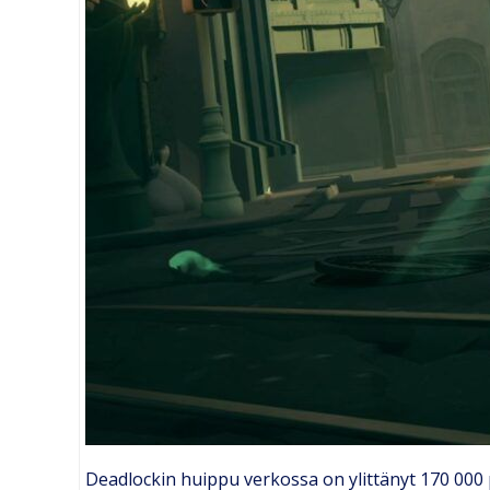
Deadlockin huippu verkossa on ylittänyt 170 000 