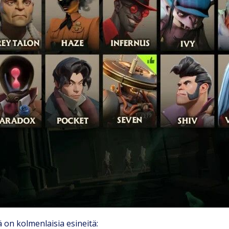
on kolmenlaisia ​​esineitä: