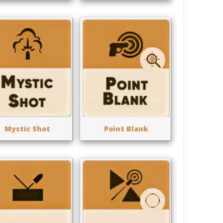
Mystic Shot
Point Blank