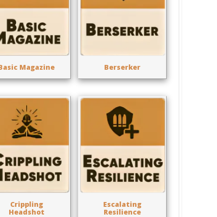
Basic Magazine
Berserker
Crippling
Escalating
Headshot
Resilience