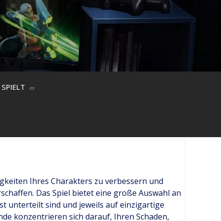
SPIELT
gkeiten Ihres Charakters zu verbessern und
rschaffen. Das Spiel bietet eine große Auswahl an
t unterteilt sind und jeweils auf einzigartige
de konzentrieren sich darauf, Ihren Schaden,