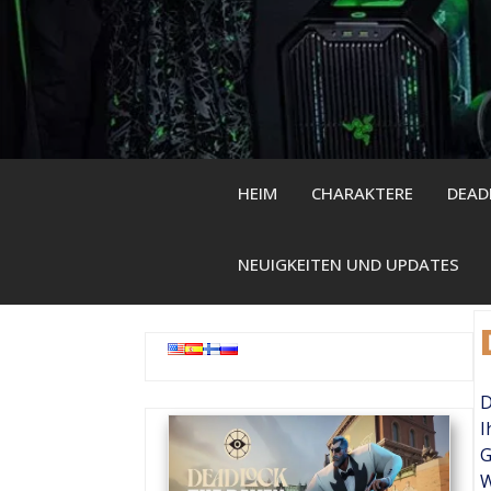
Skip
to
content
HEIM
CHARAKTERE
DEAD
NEUIGKEITEN UND UPDATES
D
I
G
W