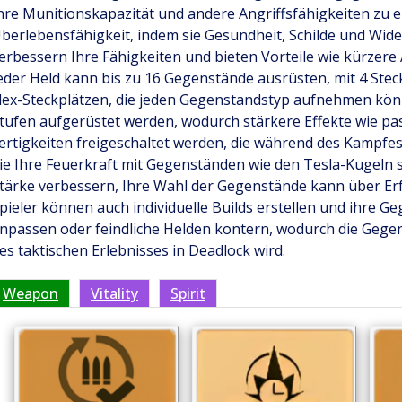
hre Munitionskapazität und andere Angriffsfähigkeiten zu e
berlebensfähigkeit, indem sie Gesundheit, Schilde und Wid
erbessern Ihre Fähigkeiten und bieten Vorteile wie kürzere
eder Held kann bis zu 16 Gegenstände ausrüsten, mit 4 Stec
lex-Steckplätzen, die jeden Gegenstandstyp aufnehmen kö
tufen aufgerüstet werden, wodurch stärkere Effekte wie pas
ertigkeiten freigeschaltet werden, die während des Kampfes
ie Ihre Feuerkraft mit Gegenständen wie den Tesla-Kugeln 
tärke verbessern, Ihre Wahl der Gegenstände kann über Erfo
pieler können auch individuelle Builds erstellen und ihre 
npassen oder feindliche Helden kontern, wodurch die Gege
es taktischen Erlebnisses in Deadlock wird.​
Weapon
Vitality
Spirit