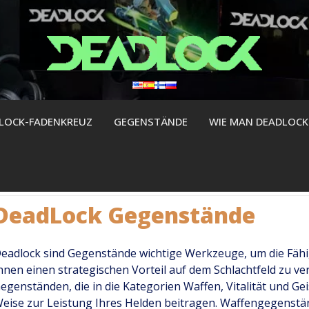
LOCK-FADENKREUZ
GEGENSTÄNDE
WIE MAN DEADLOCK 
DeadLock Gegenstände
eadlock sind Gegenstände wichtige Werkzeuge, um die Fähi
hnen einen strategischen Vorteil auf dem Schlachtfeld zu ve
egenständen, die in die Kategorien Waffen, Vitalität und Geis
eise zur Leistung Ihres Helden beitragen. Waffengegenstän