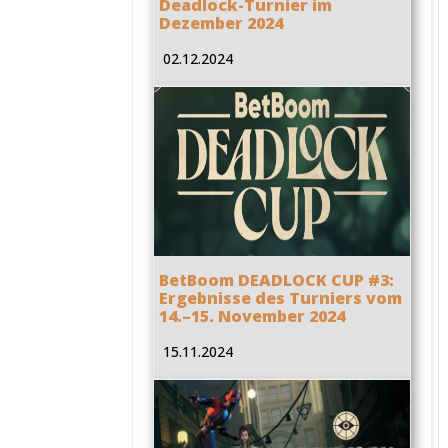
Deadlock-Turnier im
Dezember 2024
02.12.2024
BetBoom DEADLOCK CUP #3:
Ergebnisse des Turniers vom
14.–15. November 2024
15.11.2024