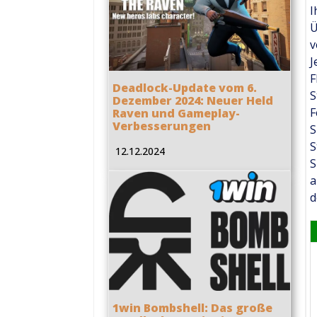
I
Ü
v
J
F
Deadlock-Update vom 6.
S
Dezember 2024: Neuer Held
F
Raven und Gameplay-
Verbesserungen
S
S
12.12.2024
S
a
d
1win Bombshell: Das große