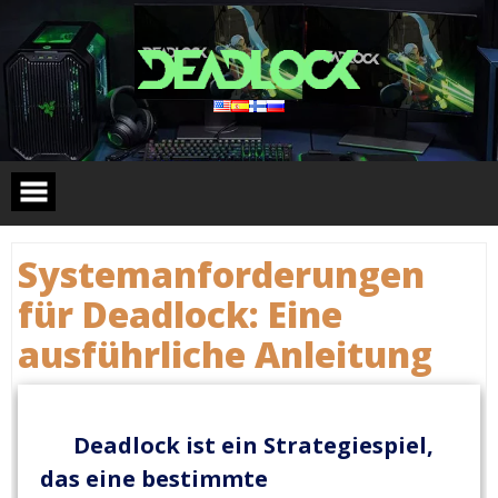
Skip
to
content
Systemanforderungen
für Deadlock: Eine
ausführliche Anleitung
Deadlock ist ein Strategiespiel,
das eine bestimmte