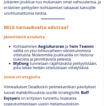
Jokainen joukkue tuo mukanaan omat vahvuutensa, ja
erilaisten pelityylien kohtaamiset takaavat katsojille
unohtumattomia hetkiä.
Mitä turnaukselta odottaa?
Jännittäviä otteluita
Kohtaaminen
AegisAuroran
ja
1win Teamin
välillä on yksi lohkovaiheen odotetuimmista
otteluista. Molemmilla joukkueilla on historia
tiukoista ja jännittävistä peleistä.
MyDong
tunnetaan räjähtävästä pelityylistään,
joka tekee heidän otteluistaan viihdyttäviä.
Uusia strategioita
Viimeaikaiset Deadlockin pelimekaniikan päivitykset
luovat mahdollisuuksia uusille strategioille.
Buff
Enjoyers
on erityisen tunnettu nopeasta
sopeutumisestaan uusiin metamuutoksiin.