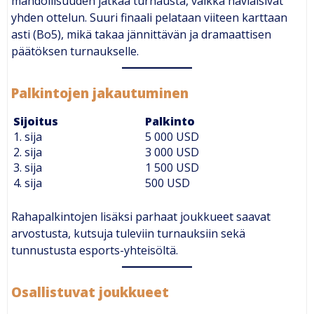
mahdollisuuden jatkaa turnausta, vaikka häviäisivät
yhden ottelun. Suuri finaali pelataan viiteen karttaan
asti (Bo5), mikä takaa jännittävän ja dramaattisen
päätöksen turnaukselle.
Palkintojen jakautuminen
Sijoitus
Palkinto
1. sija
5 000 USD
2. sija
3 000 USD
3. sija
1 500 USD
4. sija
500 USD
Rahapalkintojen lisäksi parhaat joukkueet saavat
arvostusta, kutsuja tuleviin turnauksiin sekä
tunnustusta esports-yhteisöltä.
Osallistuvat joukkueet