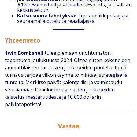
#1winBombshell ja #DeadlockEsports, ja osallistu
keskusteluun.
Katso suoria lähetyksiä:
Tue suosikkipelaajiasi
seuraamalla otteluita reaaliajassa.
Yhteenveto
1win Bombshell
tulee olemaan unohtumaton
tapahtuma joulukuussa 2024. Olitpa sitten kokeneiden
ammattilaisten tai uusien joukkueiden puolella, tämä
turnaus tarjoaa viikon täynnä toimintaa, strategiaa ja
tunteita. Merkitse päivät kalenteriisi ja valmistaudu
seuraamaan Deadlockin parhaiden joukkueiden
taistelua mestaruudesta ja 10 000 dollarin
palkintopotista!
Vastaa