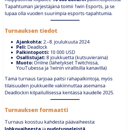
Tapahtuman järjestäjänä toimii 1win Esports, ja se
lupaa olla vuoden suurimpia esports-tapahtumia.
Turnauksen tiedot
Ajankohta:
2.–8. joulukuuta 2024
Peli:
Deadlock
Palkintopotti:
10 000 USD
Osallistujat:
8 joukkuetta (kutsuvieraina)
Muoto:
Online (lähetykset Twitchissä,
YouTubessa ja 1winin virallisilla kanavilla)
Tämä turnaus tarjoaa paitsi rahapalkintoja, myös
tilaisuuden joukkueille vakiinnuttaa asemansa
Deadlockin kilpailullisessa kentässä kaudelle 2025.
Turnauksen formaatti
Turnaus koostuu kahdesta päävaiheesta:
lohkovaiheesta
ja
pudotuspeleistä
.