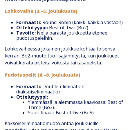
Lohkovaihe (2.–5. joulukuuta)
Formaatti:
Round-Robin (kaikki kaikkia vastaan).
Ottelutyyppi:
Best of Two (Bo2).
Tavoite:
Neljä parasta joukkuetta etenee
pudotuspeleihin.
Lohkovaiheessa jokainen joukkue kohtaa toisensa
kerran. Bo2-muoto tuo lisäjännitystä, kun joukkueet
voivat kerätä pisteitä voitosta tai tasapelistä.
Pudotuspelit (6.–8. joulukuuta)
Formaatti:
Double-elimination
(kaksoiseliminaatio).
Ottelutyyppi:
Ylemmässä ja alemmassa kaaviossa: Best of
Three (Bo3).
Suuri finaali: Best of Five (Bo5).
Kaksoiseliminaatiomuoto antaa joukkueille