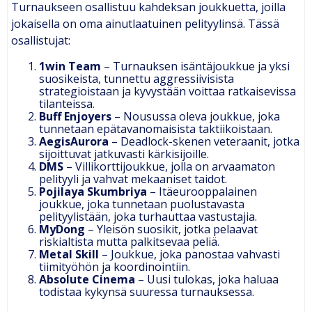
Turnaukseen osallistuu kahdeksan joukkuetta, joilla
jokaisella on oma ainutlaatuinen pelityylinsä. Tässä
osallistujat:
1win Team
– Turnauksen isäntäjoukkue ja yksi
suosikeista, tunnettu aggressiivisista
strategioistaan ja kyvystään voittaa ratkaisevissa
tilanteissa.
Buff Enjoyers
– Nousussa oleva joukkue, joka
tunnetaan epätavanomaisista taktiikoistaan.
AegisAurora
– Deadlock-skenen veteraanit, jotka
sijoittuvat jatkuvasti kärkisijoille.
DMS
– Villikorttijoukkue, jolla on arvaamaton
pelityyli ja vahvat mekaaniset taidot.
Pojilaya Skumbriya
– Itäeurooppalainen
joukkue, joka tunnetaan puolustavasta
pelityylistään, joka turhauttaa vastustajia.
MyDong
– Yleisön suosikit, jotka pelaavat
riskialtista mutta palkitsevaa peliä.
Metal Skill
– Joukkue, joka panostaa vahvasti
tiimityöhön ja koordinointiin.
Absolute Cinema
– Uusi tulokas, joka haluaa
todistaa kykynsä suuressa turnauksessa.