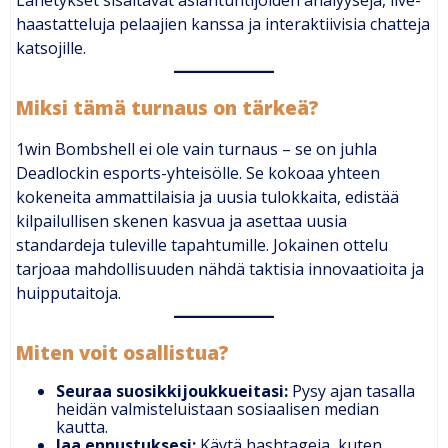
Lähetykset sisältävät asiantuntijoiden analyysejä, live-
haastatteluja pelaajien kanssa ja interaktiivisia chatteja
katsojille.
Miksi tämä turnaus on tärkeä?
1win Bombshell ei ole vain turnaus – se on juhla
Deadlockin esports-yhteisölle. Se kokoaa yhteen
kokeneita ammattilaisia ja uusia tulokkaita, edistää
kilpailullisen skenen kasvua ja asettaa uusia
standardeja tuleville tapahtumille. Jokainen ottelu
tarjoaa mahdollisuuden nähdä taktisia innovaatioita ja
huipputaitoja.
Miten voit osallistua?
Seuraa suosikkijoukkueitasi:
Pysy ajan tasalla
heidän valmisteluistaan sosiaalisen median
kautta.
Jaa ennustuksesi:
Käytä hashtageja, kuten