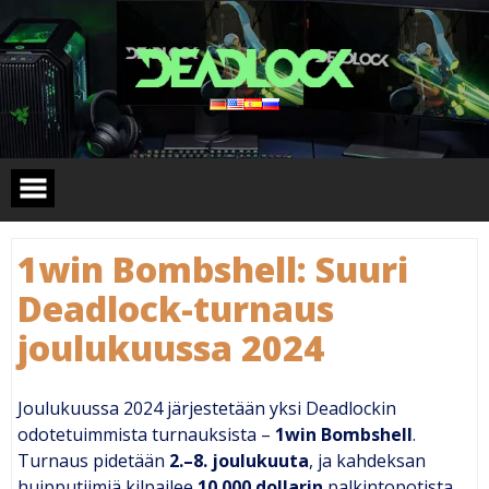
Skip
to
content
1win Bombshell: Suuri
Deadlock-turnaus
joulukuussa 2024
Joulukuussa 2024 järjestetään yksi Deadlockin
odotetuimmista turnauksista –
1win Bombshell
.
Turnaus pidetään
2.–8. joulukuuta
, ja kahdeksan
huipputiimiä kilpailee
10 000 dollarin
palkintopotista.