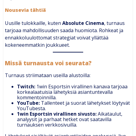
Nousevia tähtiä
Uusille tulokkaille, kuten
Absolute Cinema
, turnaus
tarjoaa mahdollisuuden saada huomiota. Rohkeat ja
ennakkoluulottomat strategiat voivat yllättää
kokeneemmatkin joukkueet.
Missä turnausta voi seurata?
Turnaus striimataan useilla alustoilla:
Twitch:
1win Esportsin virallinen kanava tarjoaa
korkealaatuisia lähetyksiä asiantuntevalla
kommentoinnilla.
YouTube:
Tallenteet ja suorat lähetykset löytyvät
YouTubesta.
1win Esportsin virallinen sivusto:
Aikataulut,
analyysit ja parhaat hetket ovat saatavilla
turnauksen verkkosivuilla.