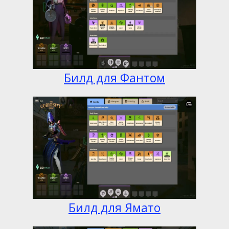
Билд для Фантом
Билд для Ямато