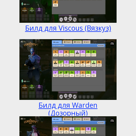
Билд для Viscous (Вязкуз)
Билд для Warden
(Дозорный)