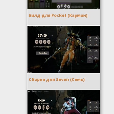
Билд для Pocket (Карман)
Сборка для Seven (Семь)