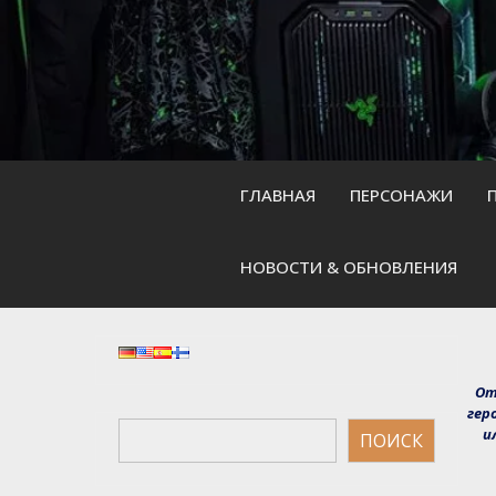
Skip
to
content
ГЛАВНАЯ
ПЕРСОНАЖИ
НОВОСТИ & ОБНОВЛЕНИЯ
От
гер
Поиск
и
ПОИСК