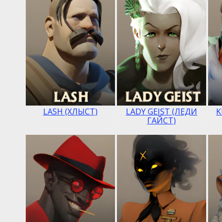
LASH (ХЛЫСТ)
LADY GEIST (ЛЕДИ
K
ГАЙСТ)