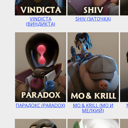
VINDICTA
SHIV (ЗАТОЧКА)
(ВИНДИКТА)
ПАРАДОКС (PARADOX)
MO & KRILL (МО И
МЕЛКИЙ)