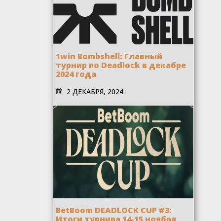
1win Bombshell: Главный
турнир по Deadlock в декабре
2024 года
2 ДЕКАБРЯ, 2024
BetBoom DEADLOCK CUP #3:
Итоги турнира 14-15 ноября