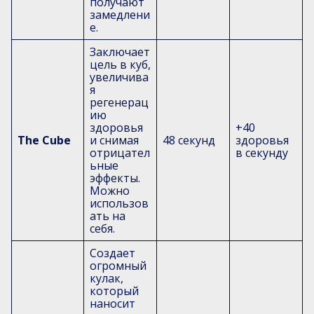
получают
замедлени
е.
Заключает
цель в куб,
увеличива
я
регенерац
ию
здоровья
+40
The Cube
и снимая
48 секунд
здоровья
отрицател
в секунду
ьные
эффекты.
Можно
использов
ать на
себя.
Создает
огромный
кулак,
который
наносит