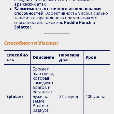
вражеских атак.
Зависимость от точного использования
способностей
: Эффективность Viscous сильно
зависит от правильного применения его
способностей, таких как
Puddle Punch
и
Splatter
.
Способности Viscous:
Способно
Перезаря
Описание
Урон
сть
дка
Бросает
шар слизи,
который
замедляет
врагов и
оставляет
Splatter
лужи на
21 секунд
100 урона
земле.
Враги в
радиусе