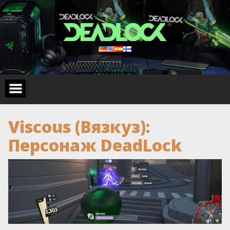
Skip
to
content
Viscous (Вязкуз):
Персонаж DeadLock