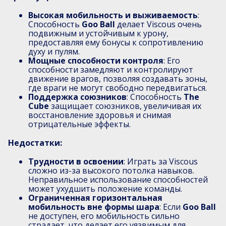
Высокая мобильность и выживаемость
:
Способность
Goo Ball
делает Viscous очень
подвижным и устойчивым к урону,
предоставляя ему бонусы к сопротивлению
духу и пулям.
Мощные способности контроля
: Его
способности замедляют и контролируют
движение врагов, позволяя создавать зоны,
где враги не могут свободно передвигаться.
Поддержка союзников
: Способность
The
Cube
защищает союзников, увеличивая их
восстановление здоровья и снимая
отрицательные эффекты.
Недостатки:
Трудности в освоении
: Играть за Viscous
сложно из-за высокого потолка навыков.
Неправильное использование способностей
может ухудшить положение команды.
Ограниченная горизонтальная
мобильность вне формы шара
: Если
Goo Ball
не доступен, его мобильность сильно
страдает, что делает его уязвимым для