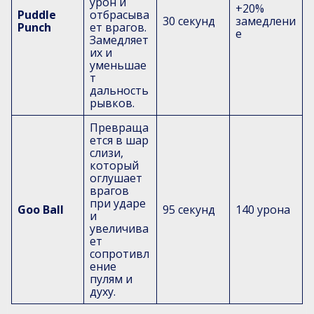
урон и
+20%
Puddle
отбрасыва
30 секунд
замедлени
Punch
ет врагов.
е
Замедляет
их и
уменьшае
т
дальность
рывков.
Превраща
ется в шар
слизи,
который
оглушает
врагов
при ударе
Goo Ball
95 секунд
140 урона
и
увеличива
ет
сопротивл
ение
пулям и
духу.