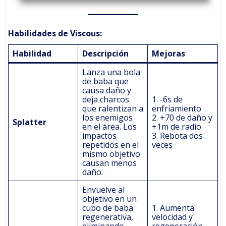
Habilidades de Viscous:
Habilidad
Descripción
Mejoras
Lanza una bola
de baba que
causa daño y
deja charcos
1. -6s de
que ralentizan a
enfriamiento
los enemigos
2. +70 de daño y
Splatter
en el área. Los
+1m de radio
impactos
3. Rebota dos
repetidos en el
veces
mismo objetivo
causan menos
daño.
Envuelve al
objetivo en un
cubo de baba
1. Aumenta
regenerativa,
velocidad y
eliminando
regeneración