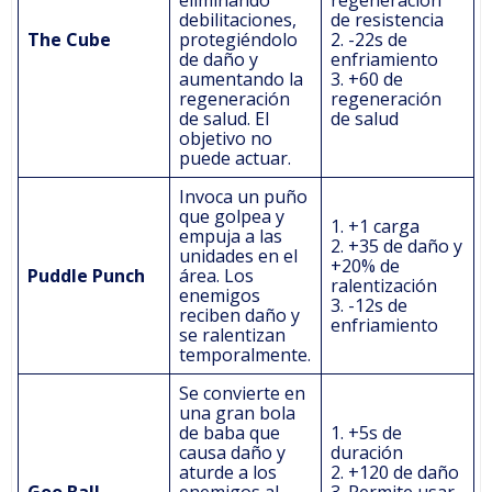
debilitaciones,
de resistencia
The Cube
protegiéndolo
2. -22s de
de daño y
enfriamiento
aumentando la
3. +60 de
regeneración
regeneración
de salud. El
de salud
objetivo no
puede actuar.
Invoca un puño
que golpea y
1. +1 carga
empuja a las
2. +35 de daño y
unidades en el
+20% de
Puddle Punch
área. Los
ralentización
enemigos
3. -12s de
reciben daño y
enfriamiento
se ralentizan
temporalmente.
Se convierte en
una gran bola
de baba que
1. +5s de
causa daño y
duración
aturde a los
2. +120 de daño
Goo Ball
enemigos al
3. Permite usar