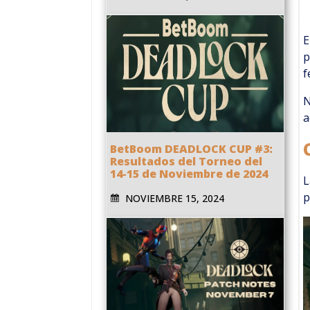
E
p
f
N
a
BetBoom DEADLOCK CUP #3:
Resultados del Torneo del
14-15 de Noviembre de 2024
L
p
NOVIEMBRE 15, 2024