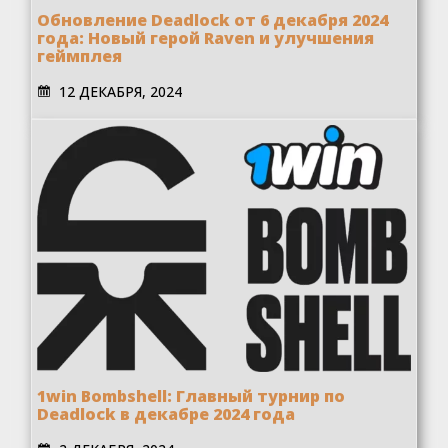
Обновление Deadlock от 6 декабря 2024
года: Новый герой Raven и улучшения
геймплея
12 ДЕКАБРЯ, 2024
1win Bombshell: Главный турнир по
Deadlock в декабре 2024 года