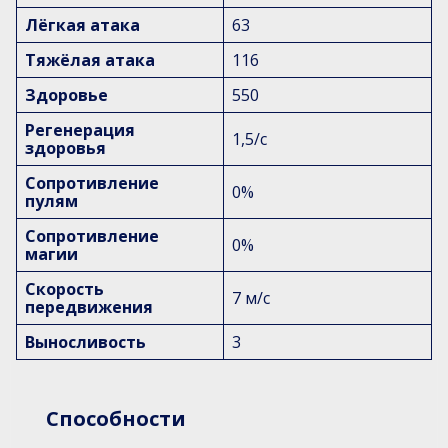
Лёгкая атака
63
Тяжёлая атака
116
Здоровье
550
Регенерация
1,5/с
здоровья
Сопротивление
0%
пулям
Сопротивление
0%
магии
Скорость
7 м/с
передвижения
Выносливость
3
Способности