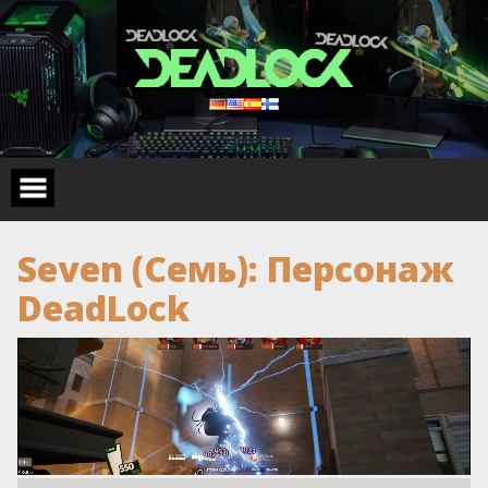
Skip
to
content
Seven (Семь): Персонаж
DeadLock