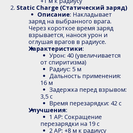
+1 м к радиусу
Static Charge (Статический заряд)
Описание
: Накладывает
заряд на выбранного врага.
Через короткое время заряд
взрывается, нанося урон и
оглушая врагов в радиусе.
Характеристики
:
Урон: 40 (увеличивается
от спиритизма)
Радиус: 5 м
Дальность применения:
16 м
Задержка перед взрывом:
3,5 с
Время перезарядки: 42 с
Улучшения
:
1 AP: Сокращение
перезарядки на 19 с
2 AP: +8 м к радиусу