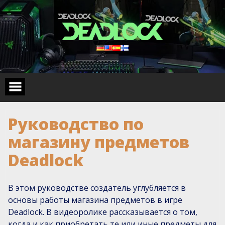
Skip
to
content
Руководство по
магазину предметов
Deadlock
В этом руководстве создатель углубляется в
основы работы магазина предметов в игре
Deadlock. В видеоролике рассказывается о том,
когда и как приобретать те или иные предметы для