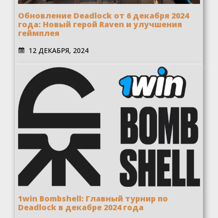
Обновление Deadlock от 6 декабря 2024
года: Новый герой Raven и улучшения
геймплея
12 ДЕКАБРЯ, 2024
1win Bombshell: Главный турнир по
Deadlock в декабре 2024 года