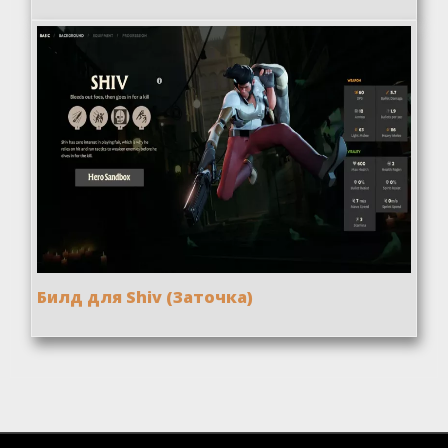
Билд для Shiv (Заточка)