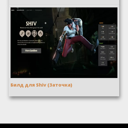
Билд для Shiv (Заточка)