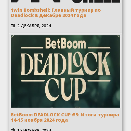
1win Bombshell: Главный турнир по
Deadlock в декабре 2024 года
2 ДЕКАБРЯ, 2024
BetBoom DEADLOCK CUP #3: Итоги турнира
14-15 ноября 2024 года
15 НОЯБРЯ, 2024