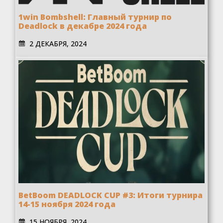
1win Bombshell: Главный турнир по
Deadlock в декабре 2024 года
2 ДЕКАБРЯ, 2024
BetBoom DEADLOCK CUP #3: Итоги турнира
14-15 ноября 2024 года
15 НОЯБРЯ, 2024