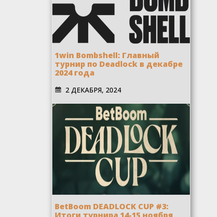
1win Bombshell: Главный
турнир по Deadlock в декабре
2024 года
2 ДЕКАБРЯ, 2024
BetBoom DEADLOCK CUP #3:
Итоги турнира 14-15 ноября