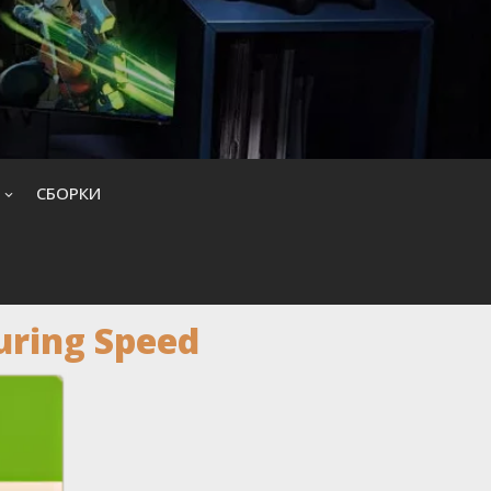
CБОРКИ
uring Speed