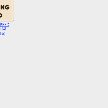
PEED
НАЯ
ТЬ)