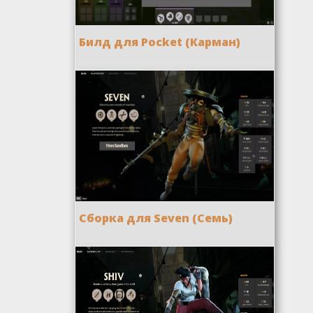
Билд для Pocket (Карман)
Сборка для Seven (Семь)