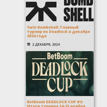
1win Bombshell: Главный
турнир по Deadlock в декабре
2024 года
2 ДЕКАБРЯ, 2024
BetBoom DEADLOCK CUP #3:
Итоги турнира 14-15 ноября