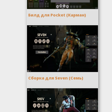
Билд для Pocket (Карман)
Сборка для Seven (Семь)