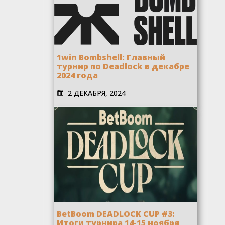
1win Bombshell: Главный
турнир по Deadlock в декабре
2024 года
2 ДЕКАБРЯ, 2024
BetBoom DEADLOCK CUP #3:
Итоги турнира 14-15 ноября