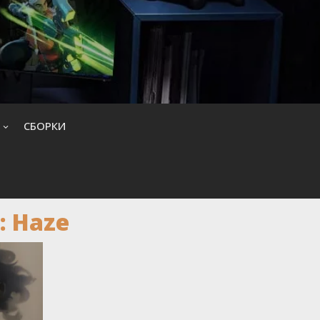
CБОРКИ
: Haze