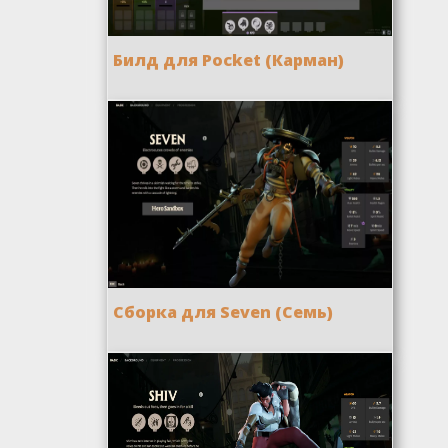
Билд для Pocket (Карман)
Сборка для Seven (Семь)