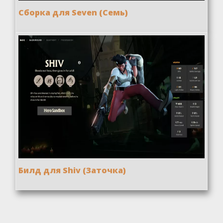
Сборка для Seven (Семь)
Билд для Shiv (Заточка)