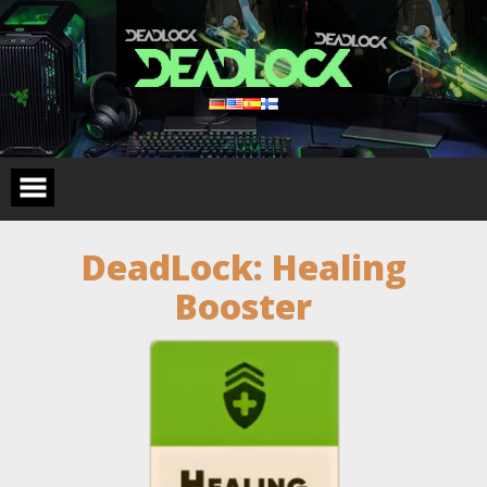
Skip
to
content
DeadLock: Healing
Booster