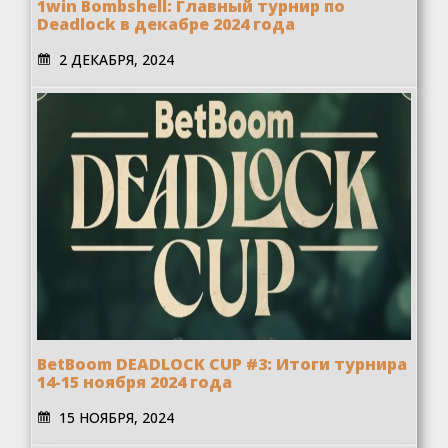
1win Bombshell: Главный турнир по
Deadlock в декабре 2024 года
2 ДЕКАБРЯ, 2024
BetBoom DEADLOCK CUP #3: Итоги турнира
14-15 ноября 2024 года
15 НОЯБРЯ, 2024