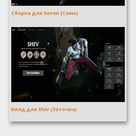
Сборка для Seven (Семь)
Билд для Shiv (Заточка)