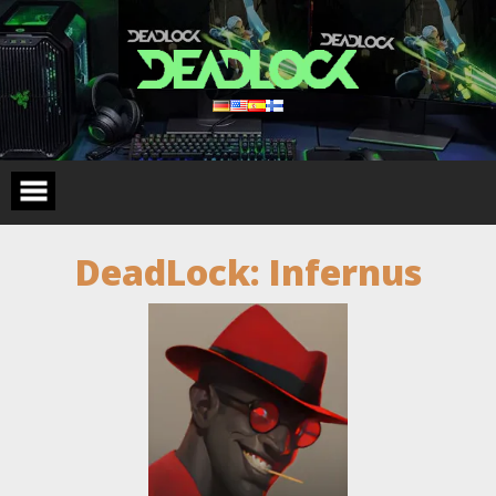
Skip
to
content
DeadLock: Infernus