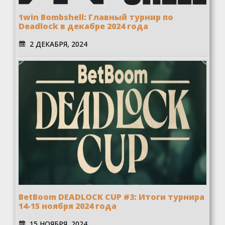
1win Bombshell: Главный турнир по
Deadlock в декабре 2024 года
2 ДЕКАБРЯ, 2024
BetBoom DEADLOCK CUP #3: Итоги турнира
14-15 ноября 2024 года
15 НОЯБРЯ, 2024