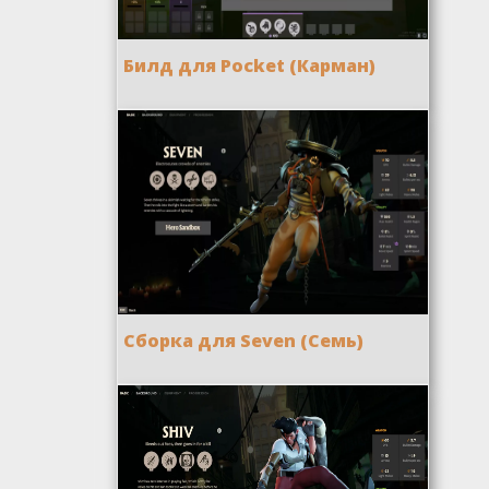
Билд для Pocket (Карман)
Сборка для Seven (Семь)