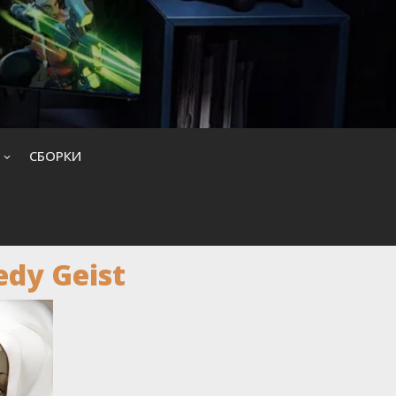
CБОРКИ
edy Geist