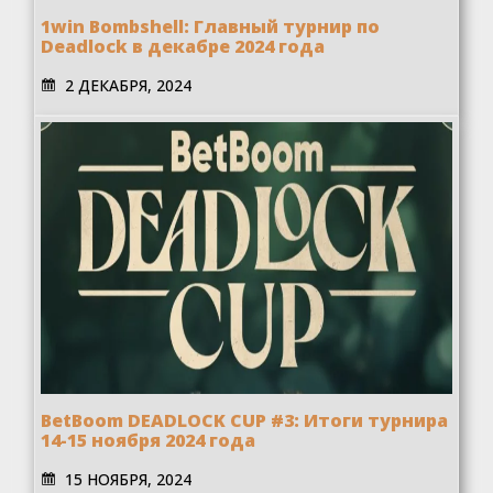
1win Bombshell: Главный турнир по
Deadlock в декабре 2024 года
2 ДЕКАБРЯ, 2024
BetBoom DEADLOCK CUP #3: Итоги турнира
14-15 ноября 2024 года
15 НОЯБРЯ, 2024