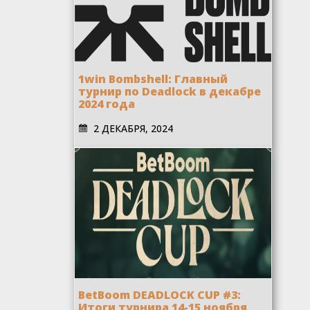
1win Bombshell: Главный
турнир по Deadlock в декабре
2024 года
2 ДЕКАБРЯ, 2024
BetBoom DEADLOCK CUP #3:
Итоги турнира 14-15 ноября