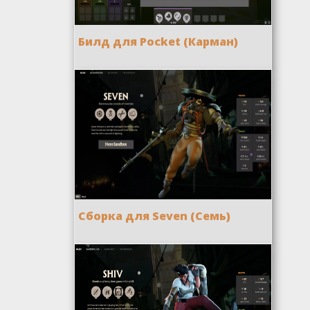
Билд для Pocket (Карман)
Сборка для Seven (Семь)