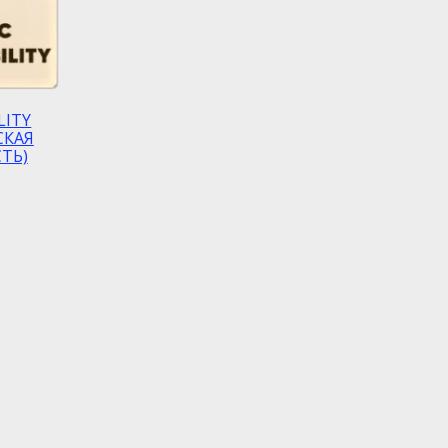
LITY
СКАЯ
ТЬ)