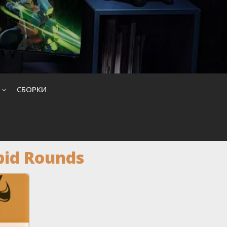
CБОРКИ
pid Rounds