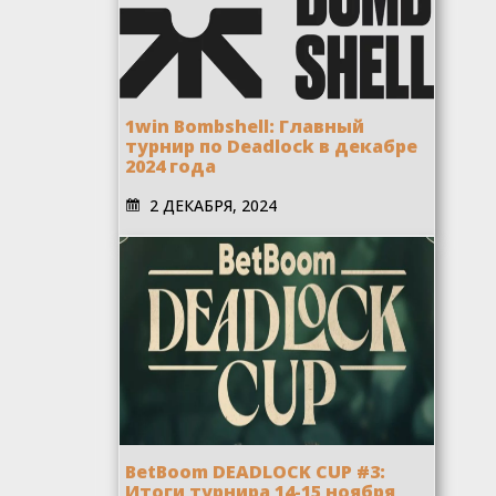
1win Bombshell: Главный
турнир по Deadlock в декабре
2024 года
2 ДЕКАБРЯ, 2024
BetBoom DEADLOCK CUP #3:
Итоги турнира 14-15 ноября