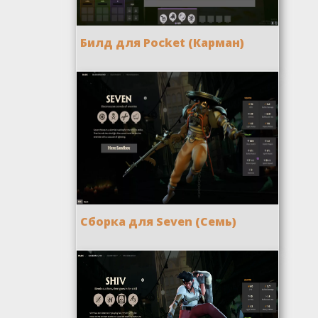
Билд для Pocket (Карман)
Сборка для Seven (Семь)