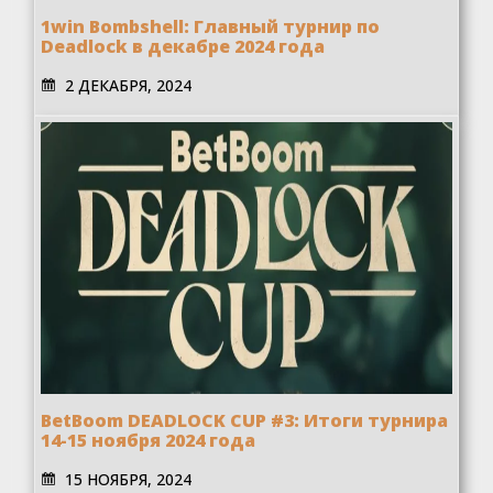
1win Bombshell: Главный турнир по
Deadlock в декабре 2024 года
2 ДЕКАБРЯ, 2024
BetBoom DEADLOCK CUP #3: Итоги турнира
14-15 ноября 2024 года
15 НОЯБРЯ, 2024