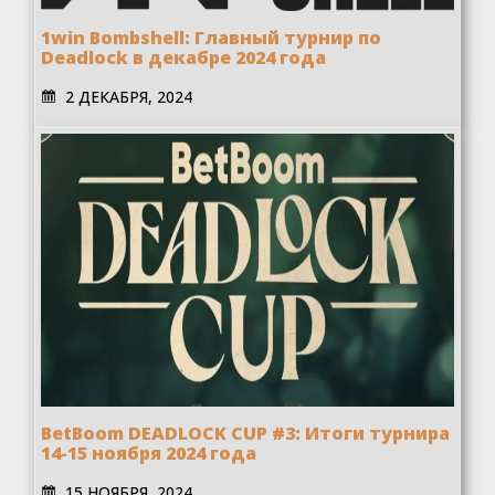
1win Bombshell: Главный турнир по
Deadlock в декабре 2024 года
2 ДЕКАБРЯ, 2024
BetBoom DEADLOCK CUP #3: Итоги турнира
14-15 ноября 2024 года
15 НОЯБРЯ, 2024