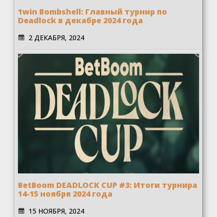
1win Bombshell: Главный турнир по
Deadlock в декабре 2024 года
2 ДЕКАБРЯ, 2024
BetBoom DEADLOCK CUP #3: Итоги турнира
14-15 ноября 2024 года
15 НОЯБРЯ, 2024