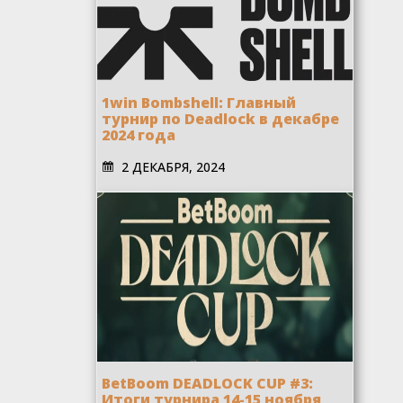
1win Bombshell: Главный
турнир по Deadlock в декабре
2024 года
2 ДЕКАБРЯ, 2024
BetBoom DEADLOCK CUP #3:
Итоги турнира 14-15 ноября