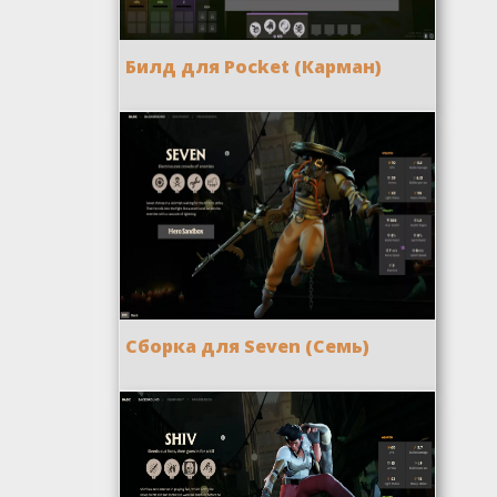
Билд для Pocket (Карман)
Сборка для Seven (Семь)