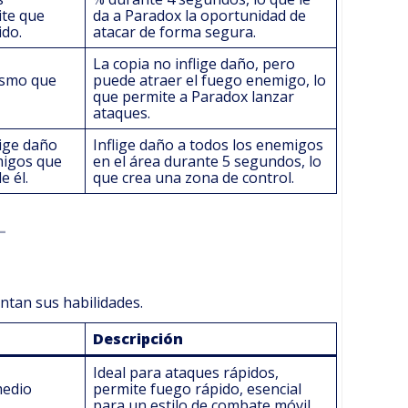
ite que
da a Paradox la oportunidad de
ido.
atacar de forma segura.
La copia no inflige daño, pero
ismo que
puede atraer el fuego enemigo, lo
que permite a Paradox lanzar
ataques.
ige daño
Inflige daño a todos los enemigos
migos que
en el área durante 5 segundos, lo
e él.
que crea una zona de control.
tan sus habilidades.
Descripción
Ideal para ataques rápidos,
medio
permite fuego rápido, esencial
para un estilo de combate móvil.