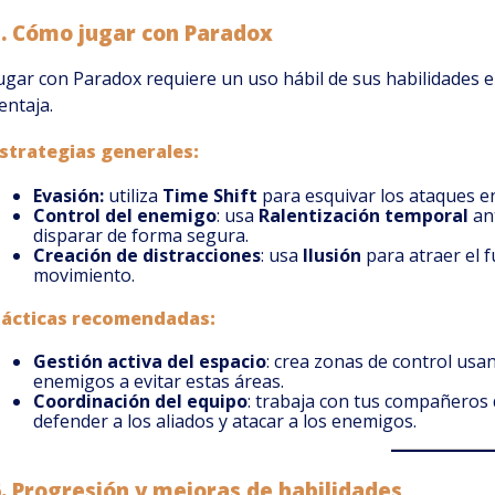
5.
Cómo jugar con Paradox
ugar con Paradox requiere un uso hábil de sus habilidades
entaja.
strategias generales:
Evasión:
utiliza
Time Shift
para esquivar los ataques en
Control del enemigo
: usa
Ralentización temporal
ant
disparar de forma segura.
Creación de distracciones
: usa
Ilusión
para atraer el 
movimiento.
ácticas recomendadas:
Gestión activa del espacio
: crea zonas de control us
enemigos a evitar estas áreas.
Coordinación del equipo
: trabaja con tus compañeros
defender a los aliados y atacar a los enemigos.
6.
Progresión y mejoras de habilidades