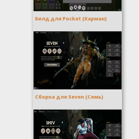
Билд для Pocket (Карман)
Сборка для Seven (Семь)