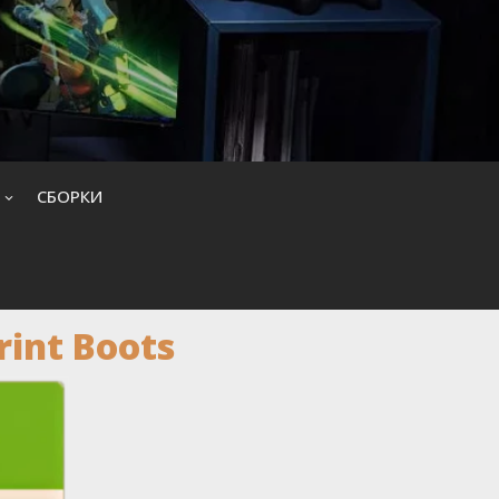
CБОРКИ
rint Boots